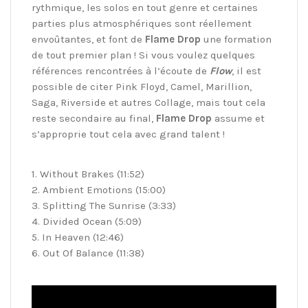
rythmique, les solos en tout genre et certaines
parties plus atmosphériques sont réellement
envoûtantes, et font de
Flame Drop
une formation
de tout premier plan ! Si vous voulez quelques
références rencontrées à l’écoute de
Flow
, il est
possible de citer Pink Floyd, Camel, Marillion,
Saga, Riverside et autres Collage, mais tout cela
reste secondaire au final,
Flame Drop
assume et
s’approprie tout cela avec grand talent !
1. Without Brakes (11:52)
2. Ambient Emotions (15:00)
3. Splitting The Sunrise (3:33)
4. Divided Ocean (5:09)
5. In Heaven (12:46)
6. Out Of Balance (11:38)