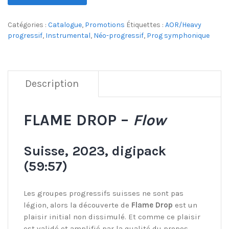
Catégories :
Catalogue
,
Promotions
Étiquettes :
AOR/Heavy
progressif
,
Instrumental
,
Néo-progressif
,
Prog symphonique
Description
FLAME DROP –
Flow
Suisse, 2023, digipack
(59:57)
Les groupes progressifs suisses ne sont pas
légion, alors la découverte de
Flame Drop
est un
plaisir initial non dissimulé. Et comme ce plaisir
est validé et amplifié par la qualité du propos