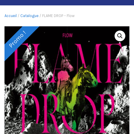
Accueil
/
Catalogue
/ FLAME DROP – Flow
Promo !